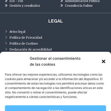
Eco - Fin
Administración Pública
Gestión y resultados
Consultoría Online
LEGAL
Aviso legal
Política de Privacidad
Política de Cookies
Declaración de accesibilidad
Gestionar el consentimiento
de las cookies
CONTACTO
Para ofrecer las mejores experiencias, utilizamos tecnologías como las
Carrer Vall d’Aran, 19
cookies para almacenar y/o acceder a la información del dispositivo. El
08640, Olesa de Montserrat, Barcelona
consentimiento de estas tecnologías nos permitirá procesar datos como
el comportamiento de navegación o las identificaciones únicas en este
Tel:
659 96 46 72
sitio. No consentir o retirar el consentimiento, puede afectar
Correo:
info@ntcon.eu
negativamente a ciertas características y funciones.
Aceptar