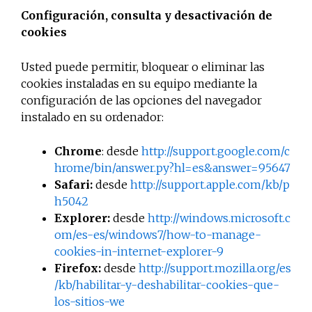
Configuración, consulta y desactivación de
cookies
Usted puede permitir, bloquear o eliminar las
cookies instaladas en su equipo mediante la
configuración de las opciones del navegador
instalado en su ordenador:
Chrome
: desde
http://support.google.com/c
hrome/bin/answer.py?hl=es&answer=95647
Safari:
desde
http://support.apple.com/kb/p
h5042
Explorer:
desde
http://windows.microsoft.c
om/es-es/windows7/how-to-manage-
cookies-in-internet-explorer-9
Firefox:
desde
http://support.mozilla.org/es
/kb/habilitar-y-deshabilitar-cookies-que-
los-sitios-we