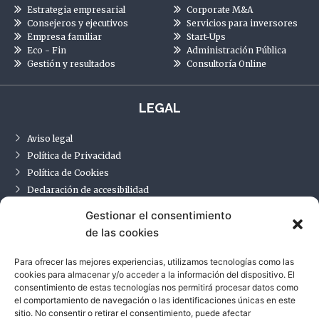
Estrategia empresarial
Corporate M&A
Consejeros y ejecutivos
Servicios para inversores
Empresa familiar
Start-Ups
Eco - Fin
Administración Pública
Gestión y resultados
Consultoría Online
LEGAL
Aviso legal
Política de Privacidad
Política de Cookies
Declaración de accesibilidad
Gestionar el consentimiento
de las cookies
CONTACTO
Para ofrecer las mejores experiencias, utilizamos tecnologías como las
Carrer Vall d’Aran, 19
cookies para almacenar y/o acceder a la información del dispositivo. El
08640, Olesa de Montserrat, Barcelona
consentimiento de estas tecnologías nos permitirá procesar datos como
el comportamiento de navegación o las identificaciones únicas en este
Tel:
659 96 46 72
sitio. No consentir o retirar el consentimiento, puede afectar