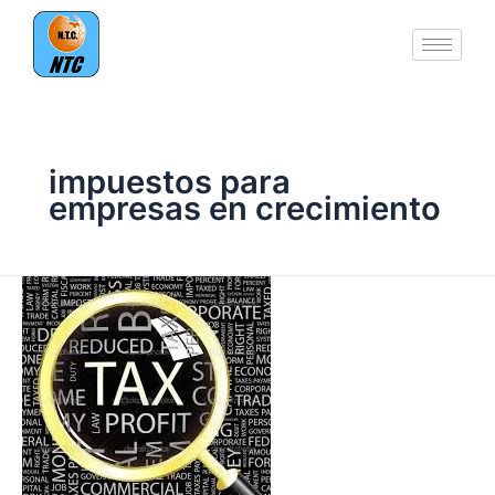
Ir
al
contenido
impuestos para
empresas en crecimiento
Acelerando
el
Crecimiento:
Fiscalidad,
transformar
un
freno
en