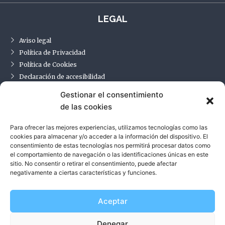
LEGAL
Aviso legal
Política de Privacidad
Política de Cookies
Declaración de accesibilidad
Gestionar el consentimiento
de las cookies
CONTACTO
Para ofrecer las mejores experiencias, utilizamos tecnologías como las
Carrer Vall d’Aran, 19
cookies para almacenar y/o acceder a la información del dispositivo. El
08640, Olesa de Montserrat, Barcelona
consentimiento de estas tecnologías nos permitirá procesar datos como
el comportamiento de navegación o las identificaciones únicas en este
Tel:
659 96 46 72
sitio. No consentir o retirar el consentimiento, puede afectar
Correo:
info@ntcon.eu
negativamente a ciertas características y funciones.
Aceptar
Denegar