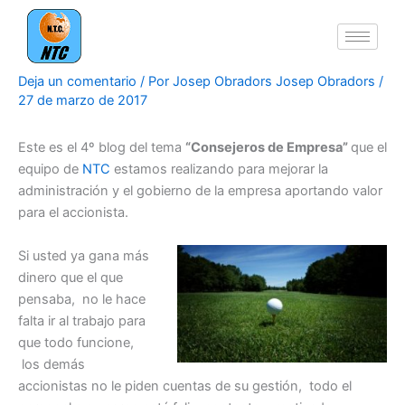
Ir
al
contenido
Deja un comentario
/ Por
Josep Obradors Josep Obradors
/
27 de marzo de 2017
Este es el 4º blog del tema
“Consejeros de Empresa”
que el
equipo de
NTC
estamos realizando para mejorar la
administración y el gobierno de la empresa aportando valor
para el accionista.
Si usted ya gana más
dinero que el que
pensaba, no le hace
falta ir al trabajo para
que todo funcione,
los demás
accionistas no le piden cuentas de su gestión, todo el