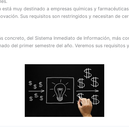
les.
n está muy destinado a empresas químicas y farmacéuticas,
vación. Sus requisitos son restringidos y necesitan de cert
 concreto, del Sistema Inmediato de Información, más conoc
rmado del primer semestre del año. Veremos sus requisitos