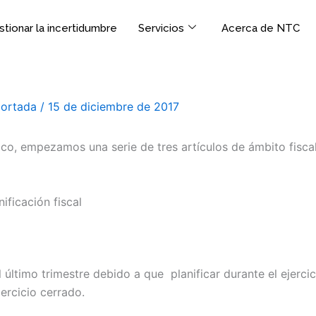
tionar la incertidumbre
Servicios
Acerca de NTC
Cortada
/
15 de diciembre de 2017
ico, empezamos una serie de tres artículos de ámbito fisca
ficación fiscal
 el último trimestre debido a que planificar durante el ejer
jercicio cerrado.