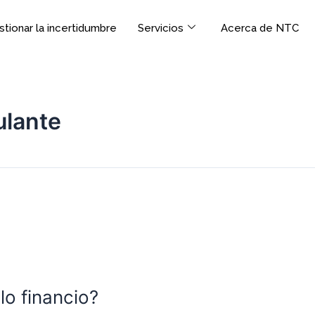
tionar la incertidumbre
Servicios
Acerca de NTC
ulante
lo financio?