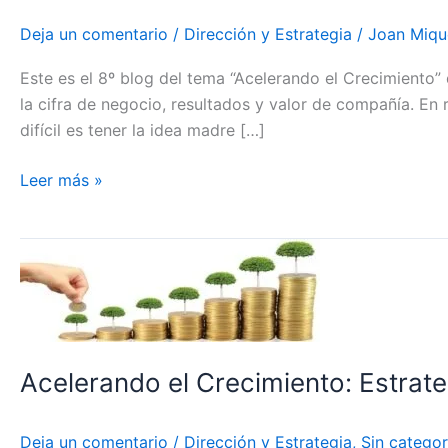
Deja un comentario
/
Dirección y Estrategia
/
Joan Miqu
Este es el 8º blog del tema “Acelerando el Crecimiento
la cifra de negocio, resultados y valor de compañía. En 
difícil es tener la idea madre […]
Leer más »
Acelerando
el
Crecimiento:
Estrategia
Económico
Acelerando el Crecimiento: Estrat
Financiera
Deja un comentario
/
Dirección y Estrategia
,
Sin categor