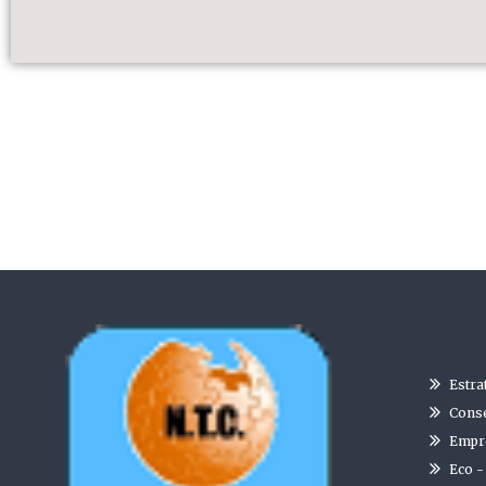
Estra
Conse
Empre
Eco -