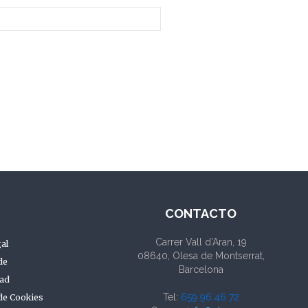
CONTACTO
Carrer Vall d’Aran, 19
al
08640, Olesa de Montserrat,
de
Barcelona
dad
Tel:
659 96 46 72
 de Cookies