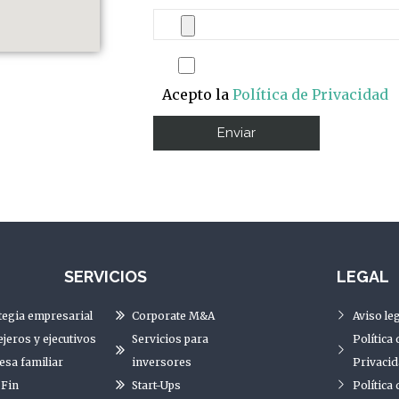
Acepto la
Política de Privacidad
SERVICIOS
LEGAL
tegia empresarial
Corporate M&A
Aviso leg
jeros y ejecutivos
Servicios para
Política 
sa familiar
inversores
Privaci
 Fin
Start-Ups
Política