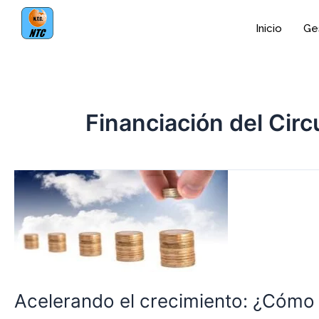
Ir
al
Inicio
Ges
contenido
Financiación del Circ
Acelerando
el
crecimiento:
¿Cómo
lo
financio?
Acelerando el crecimiento: ¿Cómo 