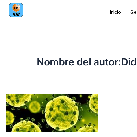
Ir
al
Inicio
Ges
contenido
Nombre del autor:Did
Covid-
19,
Gestionando
la
empresa