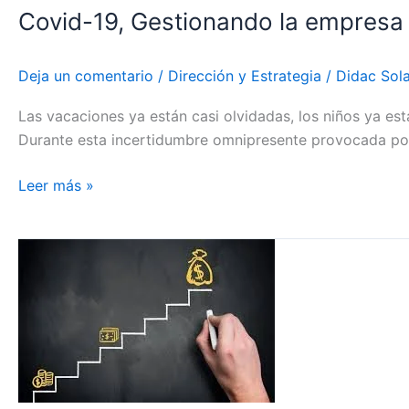
en
Covid-19, Gestionando la empresa 
tiempos
turbulentos
Deja un comentario
/
Dirección y Estrategia
/
Didac Sol
Las vacaciones ya están casi olvidadas, los niños ya e
Durante esta incertidumbre omnipresente provocada por e
Leer más »
Plan
de
Revalorización
de
la
Empresa