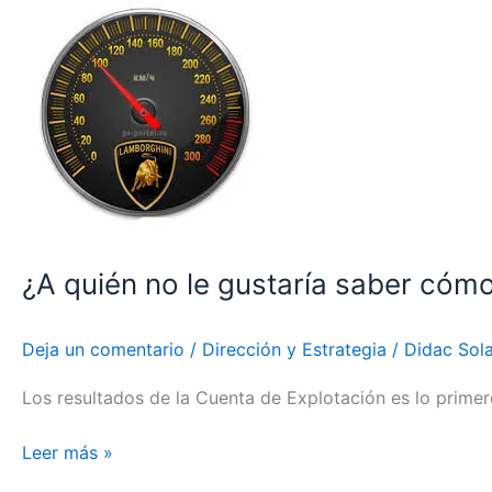
¿A
quién
no
le
gustaría
saber
cómo
va
la
empresa
¿A quién no le gustaría saber cómo
en
1
sólo
Deja un comentario
/
Dirección y Estrategia
/
Didac Sol
indicador?
Los resultados de la Cuenta de Explotación es lo primero
Leer más »