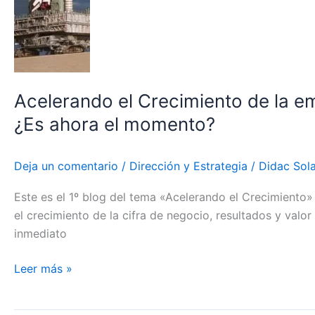
resultados,
muy
bien,
de
acuerdo,
Acelerando el Crecimiento de la 
pero
¿Es ahora el momento?
¿Cuándo?
¿Cómo?
¿Es
Deja un comentario
/
Dirección y Estrategia
/
Didac Sol
ahora
Este es el 1º blog del tema «Acelerando el Crecimient
el
el crecimiento de la cifra de negocio, resultados y val
momento?
inmediato
Leer más »