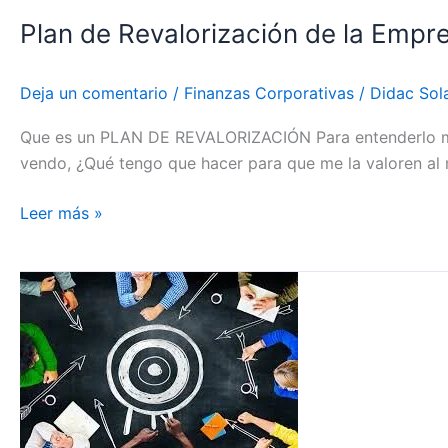
Plan de Revalorización de la Empr
Deja un comentario
/
Finanzas Corporativas
/
Didac Sol
Que es un PLAN DE REVALORIZACIÓN Para entenderlo mej
vendo, ¿Qué tengo que hacer para que me la valoren al 
Leer más »
Consejeros
de
Empresa:
Perfil
idóneo
de
un