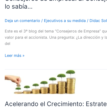
Externo
lo sabía…
también
hace
ganar
Deja un comentario
/
Ejecutivos a su medida
/
Didac Sol
dinero
Este es el 3º blog del tema “Consejeros de Empresa” qu
a
valor para el accionista. Una pregunta: ¿La dirección y 
la
del
Mediana
Empresa,
Leer más »
y
yo
no
Acelerando
lo
el
sabía…
Crecimiento:
Estrategia
Económico
Acelerando el Crecimiento: Estrat
Financiera