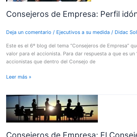
buen
Consejeros de Empresa: Perfil idó
Consejo
de
Administración
Deja un comentario
/
Ejecutivos a su medida
/
Didac Sol
Este es el 6º blog del tema “Consejeros de Empresa” qu
valor para el accionista. Para dar respuesta a que es un
accionistas que dentro del Consejo de
Leer más »
Consejeros
de
Empresa:
El
Consejero
Consejeros de Empresa: El Conseje