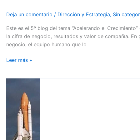
Deja un comentario
/
Dirección y Estrategia
,
Sin categor
Este es el 5º blog del tema “Acelerando el Crecimiento
la cifra de negocio, resultados y valor de compañía. En 
negocio, el equipo humano que lo
Leer más »
Acelerando
el
Crecimiento
de
la
empresa
y
los